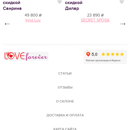
скидкой
скидкой
Нравится
Нр
Ф
Санрина
Дилар
49 800
23 890
←
Irina Lux
SECRET SPOSA
→
Love Forever
СТАТЬИ
ОТЗЫВЫ
О САЛОНЕ
ДОСТАВКА И ОПЛАТА
КАРТА САЙТА