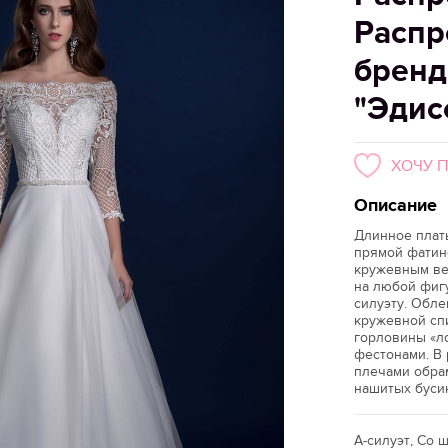
Распр
бренд
"Эдис
ХОЧУ 
Описание
Длинное плат
прямой фатин
кружевным ве
на любой фиг
силуэту. Обле
кружевной сп
горловины «л
фестонами. В
плечами обра
нашитых буси
А-силуэт, Со 