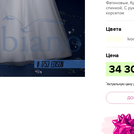
Фатиновые, К
спинкой, С ру
корсетом
Цвета
Ivo
Цена
34 3
*
Актуальную цену у
ДО