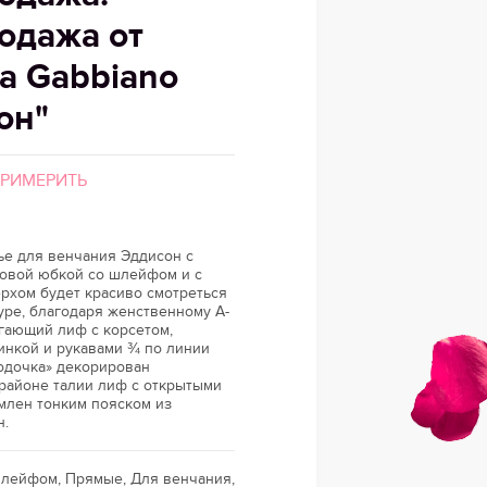
одажа от
а Gabbiano
он"
ПРИМЕРИТЬ
ье для венчания Эддисон с
овой юбкой со шлейфом и с
рхом будет красиво смотреться
уре, благодаря женственному А-
гающий лиф с корсетом,
инкой и рукавами ¾ по линии
одочка» декорирован
 районе талии лиф с открытыми
млен тонким пояском из
н.
шлейфом, Прямые, Для венчания,