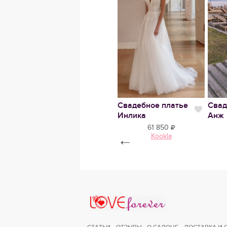
е
Нравится
Верхняя одежда
Свадебное платье
Свад
Нравится
Нрави
K-60
Инлика
Анж
5 000
61 850
LF
←
Kookla
Love Forever