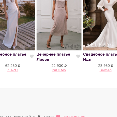
ебное платье
Вечернее платье
Свадебное плат
тся
Нравится
Нравится
Лиора
Ида
62 250
22 900
28 950
ZU-ZU
PAULAIN
Belfaso