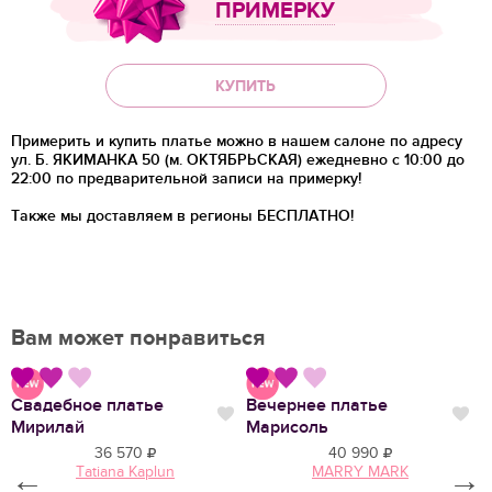
ПРИМЕРКУ
КУПИТЬ
Примерить и купить платье можно в нашем салоне по адресу
ул. Б. ЯКИМАНКА 50 (м. ОКТЯБРЬСКАЯ) ежедневно с 10:00 до
22:00 по предварительной записи на примерку!
Также мы доставляем в регионы
БЕСПЛАТНО!
Вам может понравиться
Свадебное платье
Вечернее платье
В
Нравится
Нравится
Нр
Мирилай
Марисоль
Л
36 570
40 990
←
Tatiana Kaplun
MARRY MARK
→