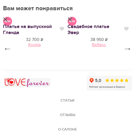
Вам может понравиться
Платье на выпускной
Свадебное платье
С
Нравится
Нр
Нравится
Гленда
Эвер
Д
32 700
38 950
Kookla
Belfaso
←
→
Love Forever
СТАТЬИ
ОТЗЫВЫ
О САЛОНЕ