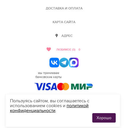
ДОСТАВКА И ОПЛАТА
КАРТА САЙТА
АДРЕС
ЛЮБИМОЕ (0)
0
мы принимаем
банковские карты
Пользуясь сайтом, вы соглашаетесь с
использованием cookies и
политикой
HELLO@SALON-LOVE.RU
конфиденциальности
.
Сделано в студии "Inten"
Хорошо
ЛЮБИМЫЕ
0
ПЛАТЬЯ