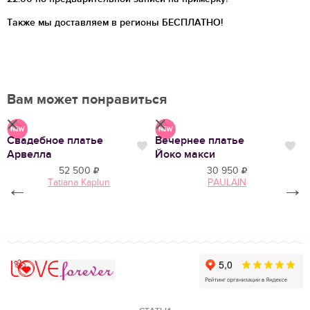
Также мы доставляем в регионы
БЕСПЛАТНО!
Вам может понравиться
Свадебное платье
Вечернее платье
С
Нравится
Нр
Нравится
Арвелла
Йоко макси
К
52 500
30 950
Tatiana Kaplun
PAULAIN
←
→
Love Forever