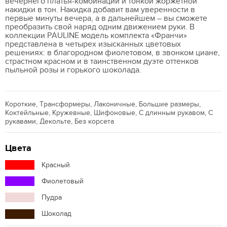
вечернего платья-комбинации и тонкой жоржетной
накидки в тон. Накидка добавит вам уверенности в
первые минуты вечера, а в дальнейшем – вы сможете
преобразить свой наряд одним движением руки. В
коллекции PAULINE модель комплекта «Франчи»
представлена в четырех изысканных цветовых
решениях: в благородном фиолетовом, в звонком циане,
страстном красном и в таинственном дуэте оттенков
пыльной розы и горького шоколада.
Короткие, Трансформеры, Лаконичные, Большие размеры,
Коктейльные, Кружевные, Шифоновые, С длинным рукавом, С
рукавами, Декольте, Без корсета
Цвета
Красный
Фиолетовый
Пудра
Шоколад