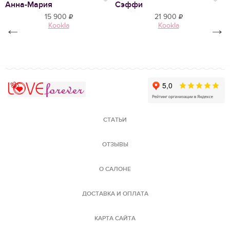
Нравится
Нр
Анна-Мария
Сэффи
Ф
15 900
21 900
←
Kookla
Kookla
→
Love Forever
СТАТЬИ
ОТЗЫВЫ
О САЛОНЕ
ДОСТАВКА И ОПЛАТА
КАРТА САЙТА