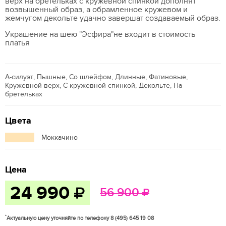
верх на бретельках с кружевной спинкой дополнят
возвышенный образ, а обрамленное кружевом и
жемчугом декольте удачно завершат создаваемый образ.
Украшение на шею "Эсфира"не входит в стоимость
платья
А-силуэт, Пышные, Со шлейфом, Длинные, Фатиновые,
Кружевной верх, С кружевной спинкой, Декольте, На
бретельках
Цвета
Моккачино
Цена
24 990
56 900
*
Актуальную цену уточняйте по телефону 8 (495) 645 19 08