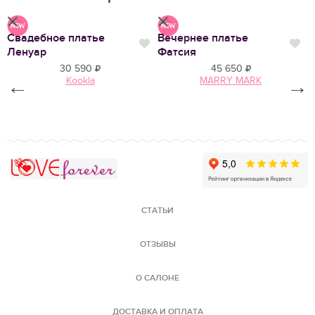
Свадебное платье
Вечернее платье
П
Нравится
Нр
Нравится
Ленуар
Фатсия
А
30 590
45 650
Kookla
MARRY MARK
←
→
Love Forever
СТАТЬИ
ОТЗЫВЫ
О САЛОНЕ
ДОСТАВКА И ОПЛАТА