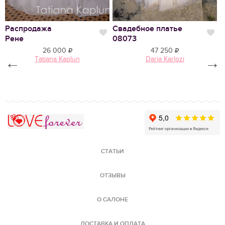
Распродажа
Свадебное платье
В
Нравится
Нр
Рене
08073
Ф
26 000
47 250
←
Tatiana Kaplun
Daria Karlozi
→
Love Forever
СТАТЬИ
ОТЗЫВЫ
О САЛОНЕ
ДОСТАВКА И ОПЛАТА