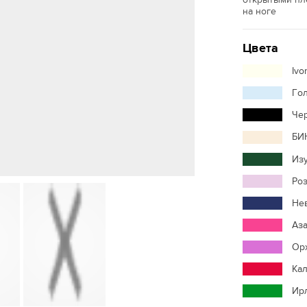
на ноге
Цвета
Ivo
Го
Че
БИ
Из
Ро
Не
Аз
Ор
Ка
Ир