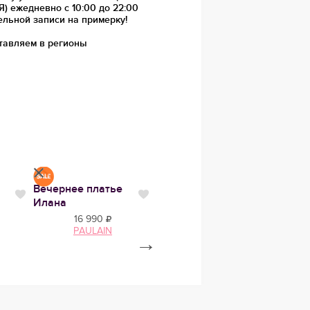
 ежедневно с 10:00 до 22:00
ельной записи на примерку!
тавляем в регионы
Вечернее платье
Вечернее платье
Верх
Нравится
Нравится
Нравит
Илана
Моран классик
K-06
16 990
24 950
PAULAIN
Twiggy Bridal
→