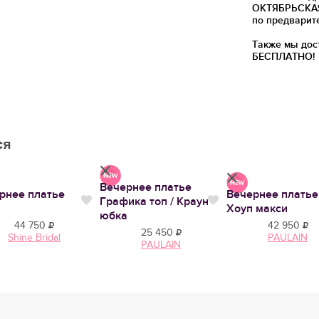
ОКТЯБРЬСКАЯ)
по предварит
Также мы дос
БЕСПЛАТНО!
ся
Вечернее платье
рнее платье
Вечернее платье
Графика топ / Краун
тся
Нравится
Нравится
Хоуп макси
юбка
44 750
42 950
25 450
Shine Bridal
PAULAIN
PAULAIN