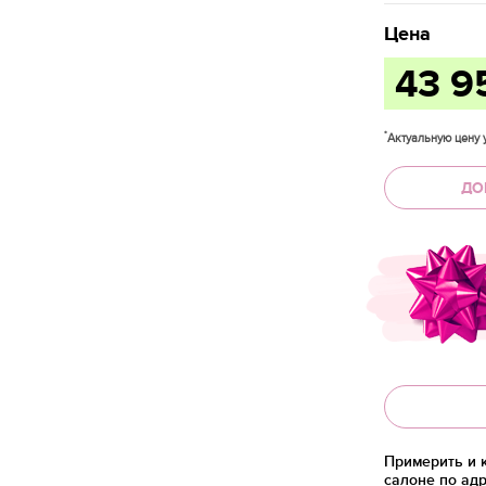
Цена
43 9
*
Актуальную цену у
ДО
Примерить и 
салоне по адр