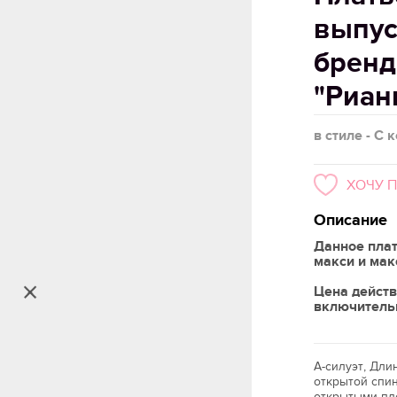
выпус
бренд
"Риан
в стиле - С 
ХОЧУ 
Описание
Данное плат
макси и ма
Цена действ
включитель
А-силуэт, Дли
открытой спин
открытыми пле