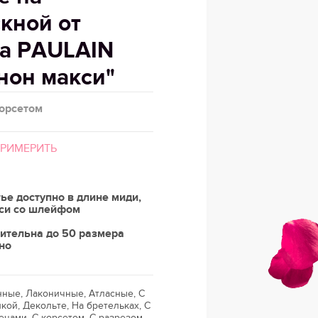
кной от
а PAULAIN
нон макси"
корсетом
ПРИМЕРИТЬ
ье доступно в длине миди,
кси со шлейфом
ительна до 50 размера
но
нные, Лаконичные, Атласные, С
кой, Декольте, На бретельках, С
чами, С корсетом, С разрезом