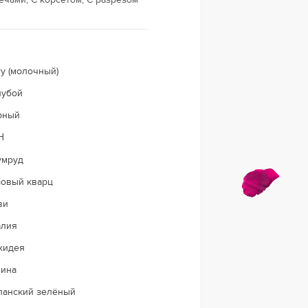
ry (молочный)
лубой
рный
Н
умруд
зовый кварц
ви
алия
хидея
лина
ланский зелёный