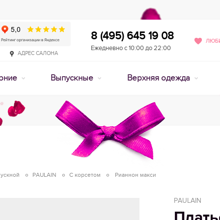
8 (495) 645 19 08
ЛЮБИ
Ежедневно с 10:00 до 22:00
АДРЕС САЛОНА
рние
Выпускные
Верхняя одежда
пускной
PAULAIN
С корсетом
Рианнон макси
PAULAIN
Плать