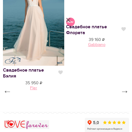
Свадебное платье
Нр
Нравится
Флорета
39 160
Gabbiano
Свадебное платье
С
Нравится
Бэлия
К
35 950
←
Fler
→
Love Forever