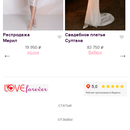
Распродажа
Свадебное платье
С
Нравится
Нр
Мерил
Султана
Н
19 950
83 750
←
inLove
Belfaso
→
Love Forever
СТАТЬИ
ОТЗЫВЫ