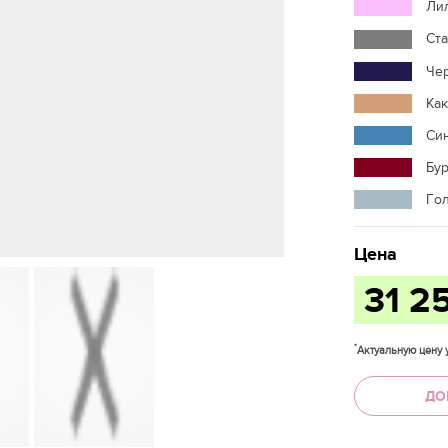
Ли
Ст
Че
Ка
Син
Бу
Гол
Цена
31 2
*
Актуальную цену у
ДО