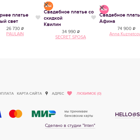
Свадебное платье со
рнее платье
Свадебное плат
скидкой
тся
Нравится
Нравится
ый свет
Афина
Квилин
26 730
74 900
34 990
PAULAIN
Anna Kuznetco
SECRET SPOSA
ОПЛАТА
КАРТА САЙТА
АДРЕС
ЛЮБИМОЕ (0)
мы принимаем
HELLO@S
банковские карты
Сделано в студии "Inten"