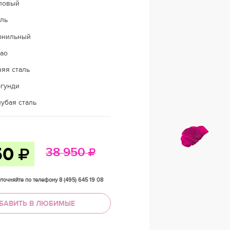
ловый
аль
рнильный
као
яя сталь
ргунди
убая сталь
50
38 950
точняйте по телефону 8 (495) 645 19 08
БАВИТЬ В ЛЮБИМЫЕ