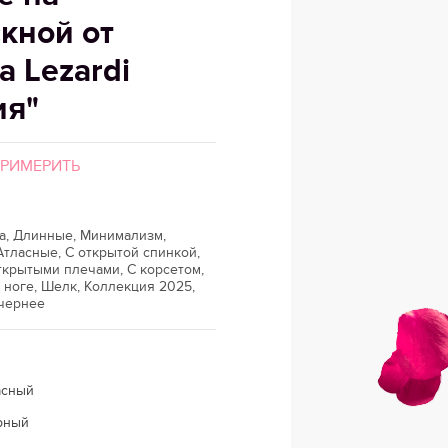
кной от
а Lezardi
ия"
ПРИМЕРИТЬ
а, Длинные, Минимализм,
тласные, С открытой спинкой,
ткрытыми плечами, С корсетом,
 ноге, Шелк, Коллекция 2025,
чернее
асный
рный