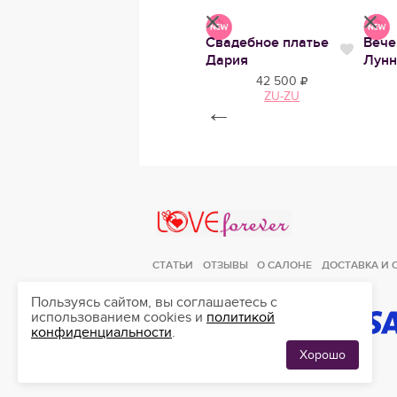
Свадебное платье
Свадебное платье
Вече
е
Нравится
Нрави
Нравится
Эмили миди
Дария
Лунн
34 500
42 500
AVE
ZU-ZU
re
←
Love Forever
СТАТЬИ
ОТЗЫВЫ
О САЛОНЕ
ДОСТАВКА И 
Пользуясь сайтом, вы соглашаетесь с
использованием cookies и
политикой
конфиденциальности
.
ЛЮБИМЫЕ
0
ПЛАТЬЯ
Хорошо