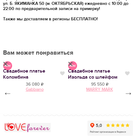
ул. Б. ЯКИМАНКА 50 (м. ОКТЯБРЬСКАЯ) ежедневно с 10:00 до
22:00 по предварительной записи на примерку!
Также мы доставляем в регионы
БЕСПЛАТНО!
Вам может понравиться
Свадебное платье
Свадебное платье
В
Нравится
Нр
Нравится
Коломбина
Изольда со шлейфом
2
36 080
95 550
Gabbiano
MARRY MARK
←
→
Love Forever