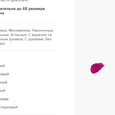
ласти декольте.
ительна до 48 размера
но
ямые, Минимализм, Лаконичные,
ьные, Атласные, С вырезом на
нным рукавом, С рукавами, Без
рез
ний
зовый
рный
рый
ванда
сташковый