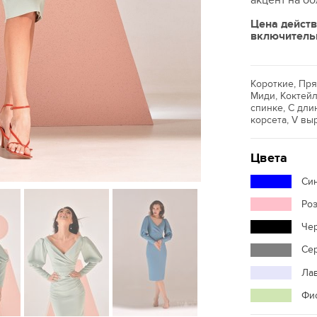
акцент на об
Цена действ
включитель
Короткие, Пр
Миди, Коктейл
спинке, С дли
корсета, V вы
Цвета
Си
Ро
Че
Се
Ла
Фи