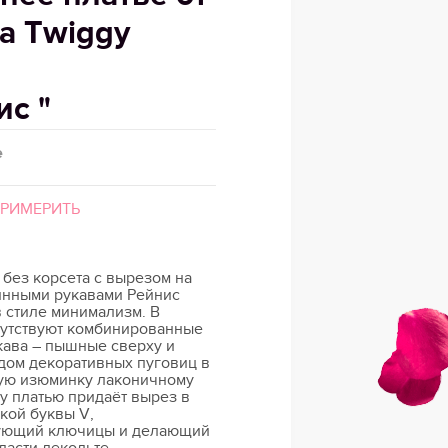
а Twiggy
ис "
е
ПРИМЕРИТЬ
 без корсета с вырезом на
инными рукавами Рейнис
 стиле минимализм. В
утствуют комбинированные
кава – пышные сверху и
дом декоративных пуговиц в
ую изюминку лаконичному
у платью придаёт вырез в
ой буквы V,
ующий ключицы и делающий