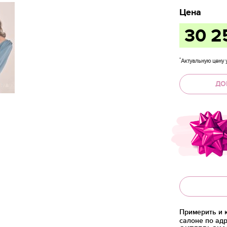
Цена
30 
*
Актуальную цену у
ДО
Примерить и 
салоне по адр