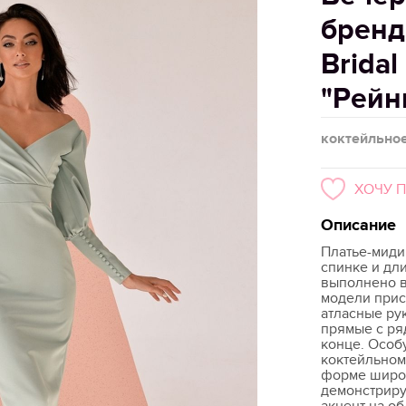
бренд
Bridal
"Рейн
коктейльно
ХОЧУ 
Описание
Платье-миди
спинке и дл
выполнено в
модели прис
атласные ру
прямые с ря
конце. Особ
коктейльном
форме широк
демонстрир