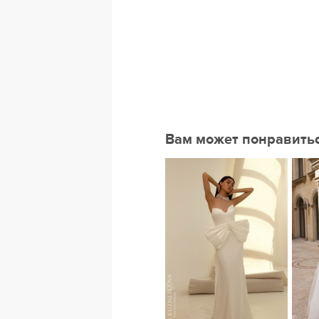
Вам может понравить
ье
Нравится