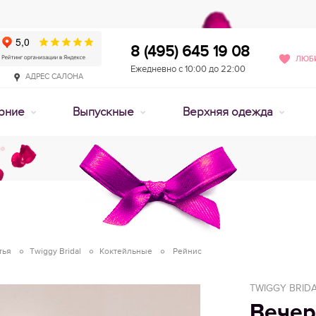
8 (495) 645 19 08
ЛЮБИ
Ежедневно с 10:00 до 22:00
АДРЕС САЛОНА
рние
Выпускные
Верхняя одежда
тья
Twiggy Bridal
Коктейльные
Рейнис
TWIGGY BRID
Вечер