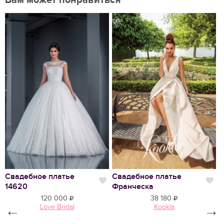
Вам может понравиться
П
Нравится
А
Свадебное платье
Свадебное платье
Нравится
Нр
14620
Франческа
120 000
38 180
←
Love Bridal
Kookla
→