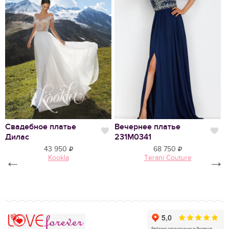
Нравится
Свадебное платье
Вечернее платье
С
Нравится
Нр
Дилас
231М0341
К
43 950
68 750
←
Kookla
Terani Couture
→
Love Forever