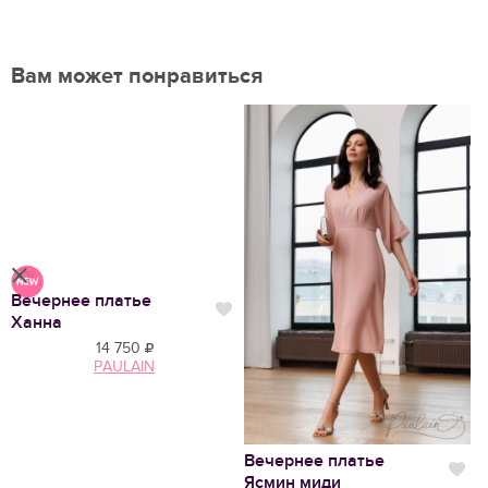
Вам может понравиться
Вечернее платье
В
Нравится
Нравится
Ханна
14 750
PAULAIN
Вечернее платье
Нр
Ясмин миди