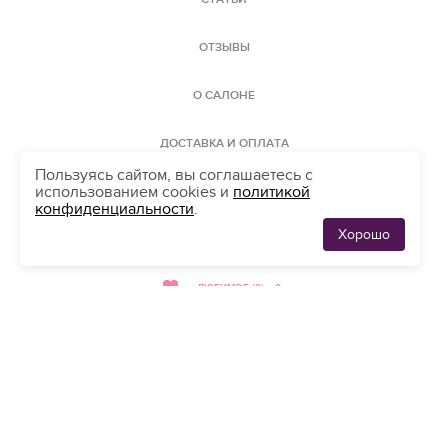
ОТЗЫВЫ
О САЛОНЕ
ДОСТАВКА И ОПЛАТА
Пользуясь сайтом, вы соглашаетесь с
использованием cookies и
политикой
КАРТА САЙТА
конфиденциальности
.
Хорошо
ЛЮБИМЫЕ
АДРЕС
0
ПЛАТЬЯ
ЛЮБИМОЕ (0)
0
мы принимаем
банковские карты