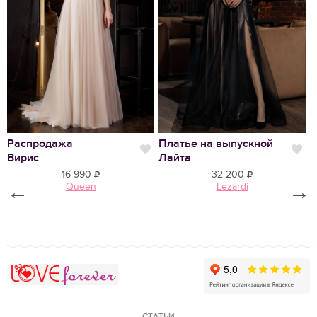
Нравится
Распродажа
Платье на выпускной
В
Нравится
Нр
Вирис
Лайта
Л
16 990
32 200
←
Queen
Lezardi
→
Love Forever
СТАТЬИ