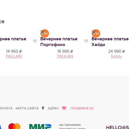
ся
рнее платье
Вечернее платье
Вечернее платье
тся
Нравится
Нравится
Портофино
Хайди
14 950
16 990
24 990
PAULAIN
PAULAIN
Sofoly
ОПЛАТА
КАРТА САЙТА
АДРЕС
ЛЮБИМОЕ (0)
мы принимаем
HELLO@S
банковские карты