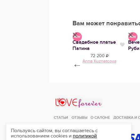
Вам может понравить
Свадебное платье
Свадебное платье
Вече
ье
Нравится
Нрави
Нравится
Барби
Патина
Руби
28 950
72 200
LF
Anna Kuznetcova
←
Love Forever
СТАТЬИ
ОТЗЫВЫ
О САЛОНЕ
ДОСТАВКА И 
Пользуясь сайтом, вы соглашаетесь с
использованием cookies и
политикой