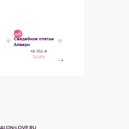
Свадебное платье
Свадебное платье
Сваде
Нравится
Нравится
Нравит
Айвери
Барби
Пати
48 950
28 950
Kookla
LF
A
→
ALON-LOVE.RU