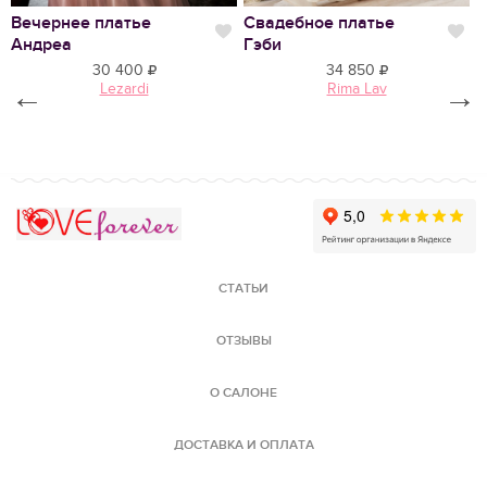
Вечернее платье
Свадебное платье
С
Нравится
Нр
Андреа
Гэби
К
30 400
34 850
←
Lezardi
Rima Lav
→
Love Forever
СТАТЬИ
ОТЗЫВЫ
О САЛОНЕ
ДОСТАВКА И ОПЛАТА