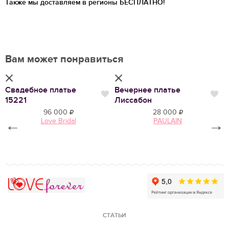
Также мы доставляем в регионы
БЕСПЛАТНО!
Вам может понравиться
Свадебное платье
Вечернее платье
В
Нравится
Нр
Нравится
15221
Лиссабон
Б
96 000
28 000
Love Bridal
PAULAIN
←
→
Love Forever
СТАТЬИ