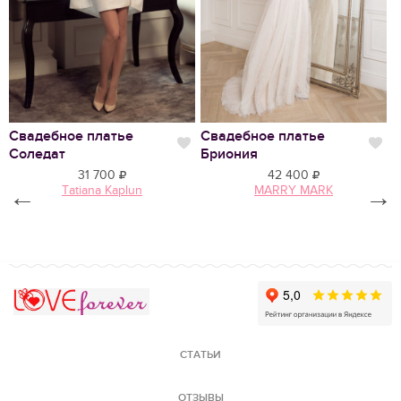
Нравится
Свадебное платье
Свадебное платье
С
Нравится
Нр
Соледат
Бриония
В
31 700
42 400
←
Tatiana Kaplun
MARRY MARK
→
Love Forever
СТАТЬИ
ОТЗЫВЫ