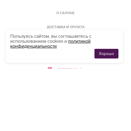
О САЛОНЕ
ДОСТАВКА И ОПЛАТА
Пользуясь сайтом, вы соглашаетесь с
использованием cookies и
политикой
КАРТА САЙТА
конфиденциальности
.
Хорошо
ЛЮБИМЫЕ
АДРЕС
0
ПЛАТЬЯ
ЛЮБИМОЕ (0)
0
мы принимаем
банковские карты
HELLO@SALON-LOVE.RU