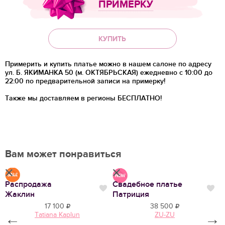
ПРИМЕРКУ
КУПИТЬ
Примерить и купить платье можно в нашем салоне по адресу
ул. Б. ЯКИМАНКА 50 (м. ОКТЯБРЬСКАЯ) ежедневно с 10:00 до
22:00 по предварительной записи на примерку!
Также мы доставляем в регионы
БЕСПЛАТНО!
Вам может понравиться
Распродажа
Свадебное платье
С
Нравится
Нр
Нравится
Жаклин
Патриция
Н
17 100
38 500
Tatiana Kaplun
ZU-ZU
←
→