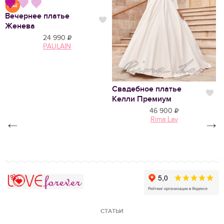
Вечернее платье
Нравится
Нравится
Женева
24 990
PAULAIN
Свадебное платье
С
Нр
Келли Премиум
Ф
46 900
←
Rima Lav
→
Love Forever
СТАТЬИ