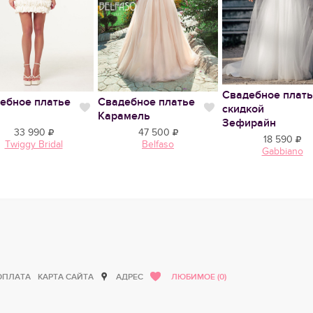
Свадебное плать
ебное платье
Свадебное платье
скидкой
тся
Нравится
Нравится
Карамель
Зефирайн
33 990
47 500
18 590
Twiggy Bridal
Belfaso
Gabbiano
ОПЛАТА
КАРТА САЙТА
АДРЕС
ЛЮБИМОЕ (0)