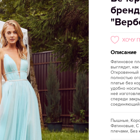
бренд
"Верб
ХОЧУ 
Описание
Фатиновое пл
выглядит, как
Откровенный 
полностью ог
платье без ко
удобно носить
неё изготовле
спереди закр
соединяющийс
Пышные, Коро
Фатиновые, С
плечами, Без 