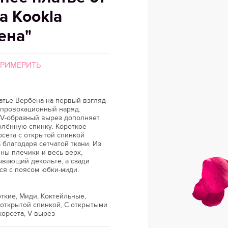
а Kookla
ена"
ПРИМЕРИТЬ
атье Вербена на первый взгляд
 провокационный наряд.
V-образный вырез дополняет
олённую спинку. Короткое
рсета с открытой спинкой
 благодаря сетчатой ткани. Из
ны плечики и весь верх,
ывающий декольте, а сзади
я с поясом юбки-миди.
ткие, Миди, Коктейльные,
 открытой спинкой, С открытыми
корсета, V вырез