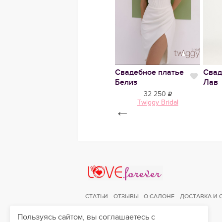
ье
Нравится
Свадебное платье
Свадебное платье
Свад
Нравится
Нрави
Вивьен
Белиз
Лав
34 300
32 250
MARRY MARK
Twiggy Bridal
←
Love Forever
СТАТЬИ
ОТЗЫВЫ
О САЛОНЕ
ДОСТАВКА И 
Пользуясь сайтом, вы соглашаетесь с