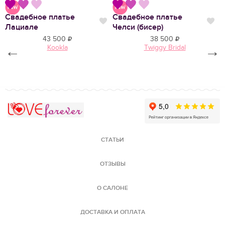
Свадебное платье
Свадебное платье
С
Нравится
Нравится
Нр
Лациале
Челси (бисер)
Э
43 500
38 500
←
Kookla
Twiggy Bridal
→
Love Forever
СТАТЬИ
ОТЗЫВЫ
О САЛОНЕ
ДОСТАВКА И ОПЛАТА