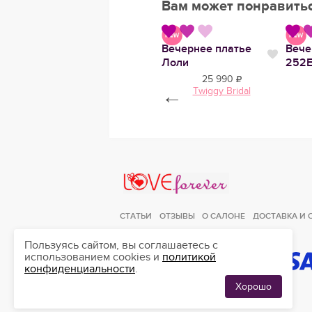
Вам может понравить
е
Свадебное платье
Вечернее платье
Вече
Нравится
Нравится
Нрави
Ним
Лоли
252Е
87 250
25 990
Anna Kuznetcova
←
Twiggy Bridal
Love Forever
СТАТЬИ
ОТЗЫВЫ
О САЛОНЕ
ДОСТАВКА И 
Пользуясь сайтом, вы соглашаетесь с
использованием cookies и
политикой
конфиденциальности
.
ЛЮБИМЫЕ
0
ПЛАТЬЯ
Хорошо