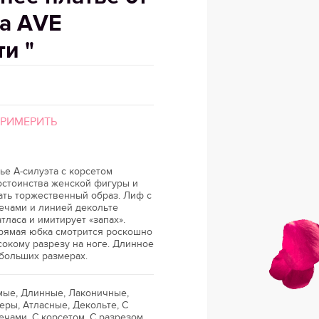
а AVE
ти "
ПРИМЕРИТЬ
ье А-силуэта с корсетом
остоинства женской фигуры и
ать торжественный образ. Лиф с
ечами и линией декольте
тласа и имитирует «запах».
рямая юбка смотрится роскошно
окому разрезу на ноге. Длинное
 больших размерах.
ямые, Длинные, Лаконичные,
ры, Атласные, Декольте, С
чами, С корсетом, С разрезом