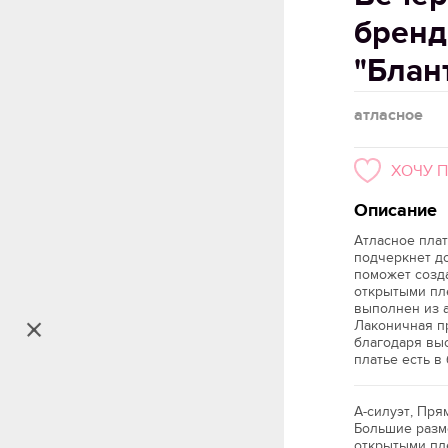
бренд
"Блан
атласное
ХОЧУ 
Описание
Атласное плат
подчеркнет д
поможет созд
открытыми пл
выполнен из а
Лаконичная п
благодаря выс
платье есть в
А-силуэт, Пр
Большие разме
открытыми пле