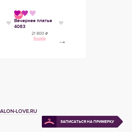
Вечернее платье
Свадебное платье
Вечер
Нравится
Нравится
Нравит
4083
Ним
Лоли
21 800
87 250
Kookla
→
Anna Kuznetcova
ALON-LOVE.RU
ЗАПИСАТЬСЯ НА ПРИМЕРКУ