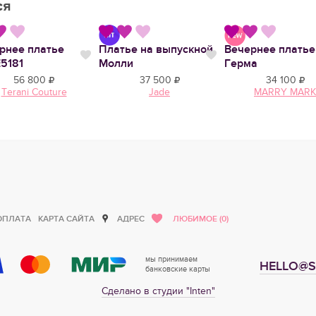
ся
рнее платье
Платье на выпускной
Вечернее платье
тся
Нравится
Нравится
5181
Молли
Герма
56 800
37 500
34 100
Terani Couture
Jade
MARRY MARK
ОПЛАТА
КАРТА САЙТА
АДРЕС
ЛЮБИМОЕ (0)
мы принимаем
HELLO@S
банковские карты
Сделано в студии "Inten"