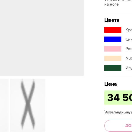
на ноге
Цвета
Кр
Си
Ро
Nu
Из
Цена
34 5
*
Актуальную цену у
ДО