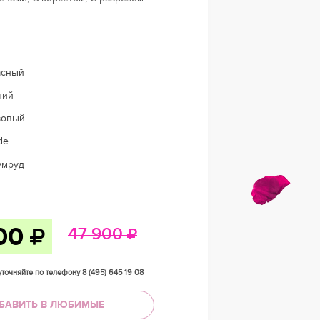
асный
ний
зовый
de
умруд
00
47 900
точняйте по телефону 8 (495) 645 19 08
БАВИТЬ В ЛЮБИМЫЕ