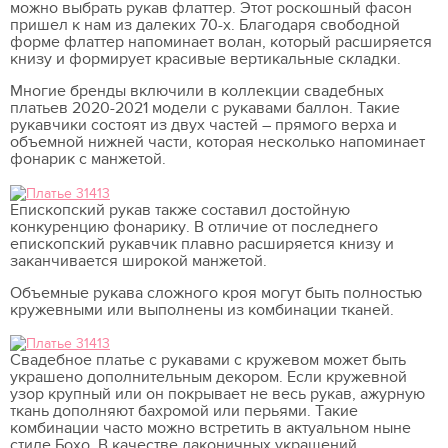
можно выбрать рукав флаттер. Этот роскошный фасон
пришел к нам из далеких 70-х. Благодаря свободной
форме флаттер напоминает волан, который расширяется
книзу и формирует красивые вертикальные складки.
Многие бренды включили в коллекции свадебных
платьев 2020-2021 модели с рукавами баллон. Такие
рукавчики состоят из двух частей – прямого верха и
объемной нижней части, которая несколько напоминает
фонарик с манжетой.
Епископский рукав также составил достойную
конкуренцию фонарику. В отличие от последнего
епископский рукавчик плавно расширяется книзу и
заканчивается широкой манжетой.
Объемные рукава сложного кроя могут быть полностью
кружевными или выполнены из комбинации тканей.
Свадебное платье с рукавами с кружевом может быть
украшено дополнительным декором. Если кружевной
узор крупный или он покрывает не весь рукав, ажурную
ткань дополняют бахромой или перьями. Такие
комбинации часто можно встретить в актуальном ныне
стиле Бохо. В качестве лаконичных украшений