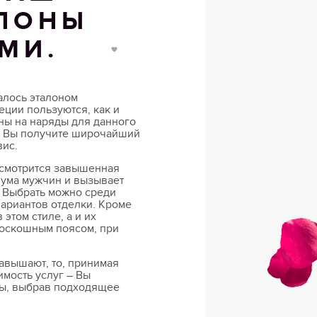
АЛОНЫ
МИ.
алось эталоном
еции пользуются, как и
ны на наряды для данного
, Вы получите широчайший
вис.
о смотрится завышенная
с ума мужчин и вызывает
. Выбрать можно среди
ариантов отделки. Кроме
этом стиле, а и их
роскошным поясом, при
авышают, то, принимая
имость услуг – Вы
ьны, выбрав подходящее