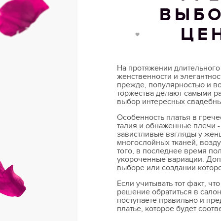
ВЫБО
ЦЕ
На протяжении длительног
женственности и элегантнос
прежде, популярностью и в
торжества делают самыми р
выбор интересных свадебных
Особенность платья в грече
талия и обнаженные плечи -
завистливые взгляды у женщ
многослойных тканей, возд
того, в последнее время по
укороченные вариации. Доп
выборе или создании которо
Если учитывать тот факт, чт
решение обратиться в салон
поступаете правильно и пре
платье, которое будет соот