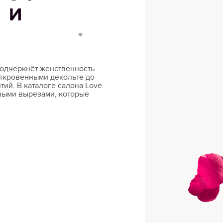
 И
подчеркнёт женственность
откровенными декольте до
тий. В каталоге салона Love
тными вырезами, которые